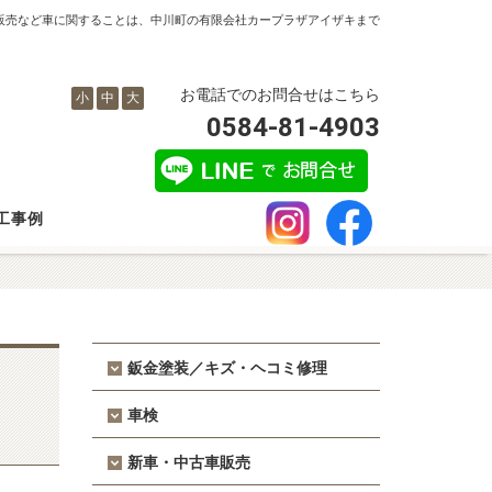
販売など車に関することは、中川町の有限会社カープラザアイザキまで
お電話でのお問合せはこちら
小
中
大
0584-81-4903
工事例
鈑金塗装／キズ・ヘコミ修理
車検
新車・中古車販売