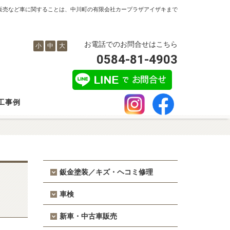
販売など車に関することは、中川町の有限会社カープラザアイザキまで
お電話でのお問合せはこちら
小
中
大
0584-81-4903
工事例
鈑金塗装／キズ・ヘコミ修理
車検
新車・中古車販売